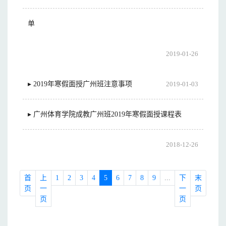
单
2019-01-26
▸ 2019年寒假面授广州班注意事项
2019-01-03
▸ 广州体育学院成教广州班2019年寒假面授课程表
2018-12-26
首
上
1
2
3
4
5
6
7
8
9
...
下
末
页
一
一
页
页
页