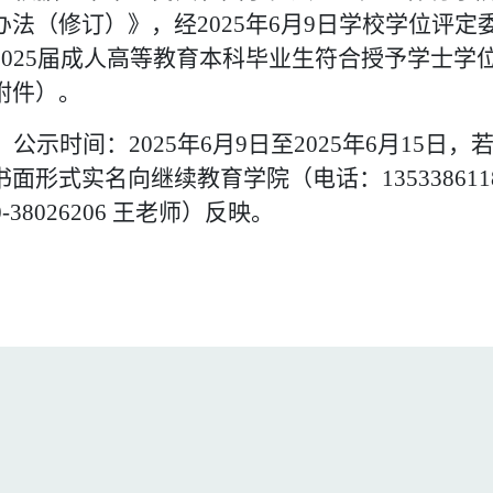
办法（修订）》，
经
202
5
年
6月
9
日学校学
位评定
202
5
届成人高等教育本科毕业生符合授予学士学
附件）。
公示时间：
202
5
年
6月
9
日至
202
5
年
6月
1
5日，
书面形式实名向继续教育学院（电话：13533861
0-38026206 王老师）反映。